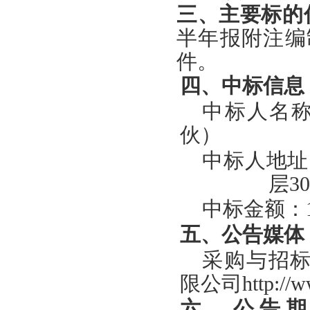
三
、
主要标的
半年报附注编
件
。
四
、中标信息
中标人名
伙）
中标人地址
层30
中标金额：
五
、
公告媒体
采购与招
限公司http://ww
六、公告